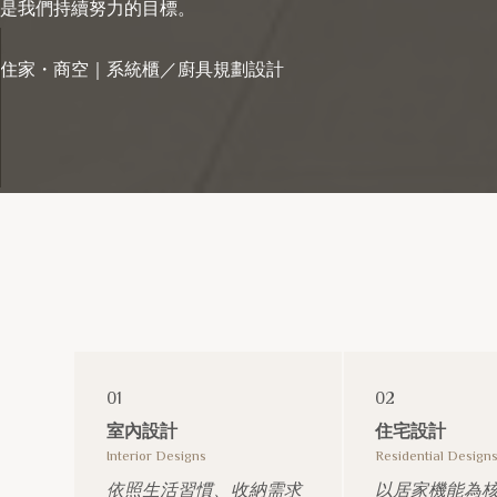
是我們持續努力的目標。
住家・商空｜系統櫃／廚具規劃設計
01
02
室內設計
住宅設計
Interior Designs
Residential Design
依照生活習慣、收納需求
以居家機能為