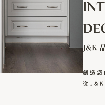
IN
DE
J&K
創造您
從J&