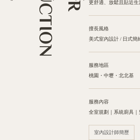
更舒適、放鬆且貼近生
擅長風格
美式室內設計 / 日式簡
服務地區
桃園・中壢・北北基
服務內容
全室規劃｜系統廚具｜
室內設計師簡歷