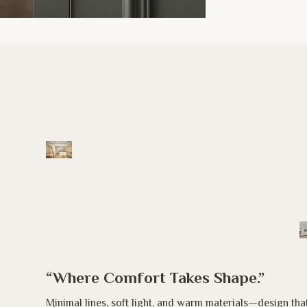
“Where Comfort Takes Shape.”
Minimal lines, soft light, and warm materials—design th